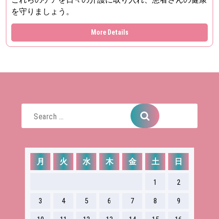
を守りましょう。
More Details
Search
for:
月
火
水
木
金
土
日
1
2
3
4
5
6
7
8
9