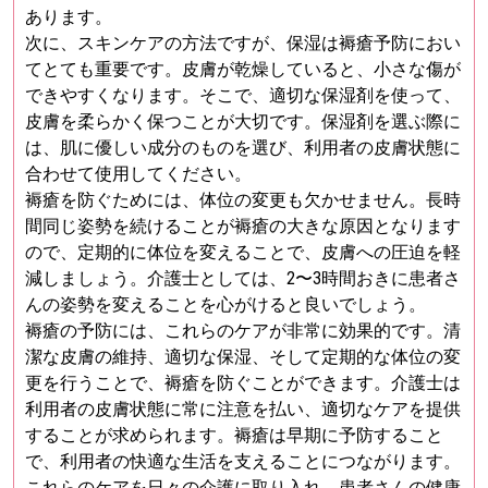
あります。
次に、スキンケアの方法ですが、保湿は褥瘡予防におい
てとても重要です。皮膚が乾燥していると、小さな傷が
できやすくなります。そこで、適切な保湿剤を使って、
皮膚を柔らかく保つことが大切です。保湿剤を選ぶ際に
は、肌に優しい成分のものを選び、利用者の皮膚状態に
合わせて使用してください。
褥瘡を防ぐためには、体位の変更も欠かせません。長時
間同じ姿勢を続けることが褥瘡の大きな原因となります
ので、定期的に体位を変えることで、皮膚への圧迫を軽
減しましょう。介護士としては、2〜3時間おきに患者さ
んの姿勢を変えることを心がけると良いでしょう。
褥瘡の予防には、これらのケアが非常に効果的です。清
潔な皮膚の維持、適切な保湿、そして定期的な体位の変
更を行うことで、褥瘡を防ぐことができます。介護士は
利用者の皮膚状態に常に注意を払い、適切なケアを提供
することが求められます。褥瘡は早期に予防すること
で、利用者の快適な生活を支えることにつながります。
これらのケアを日々の介護に取り入れ、患者さんの健康