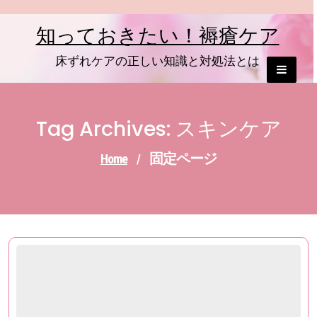
Skip
to
知っておきたい！褥瘡ケア
content
床ずれケアの正しい知識と対処法とは
Tag Archives: スキンケア
固定ページ
Home
/