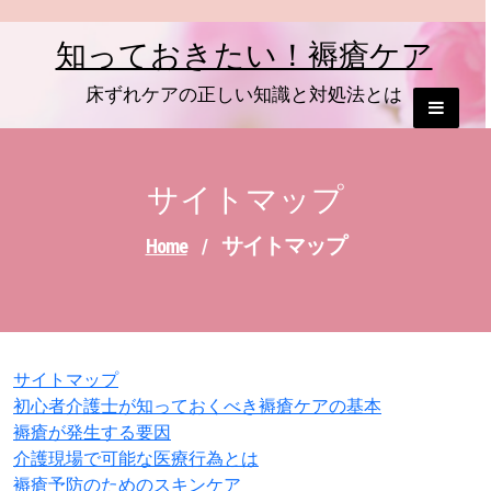
Skip
to
知っておきたい！褥瘡ケア
content
床ずれケアの正しい知識と対処法とは
サイトマップ
サイトマップ
Home
/
サイトマップ
初心者介護士が知っておくべき褥瘡ケアの基本
褥瘡が発生する要因
介護現場で可能な医療行為とは
褥瘡予防のためのスキンケア