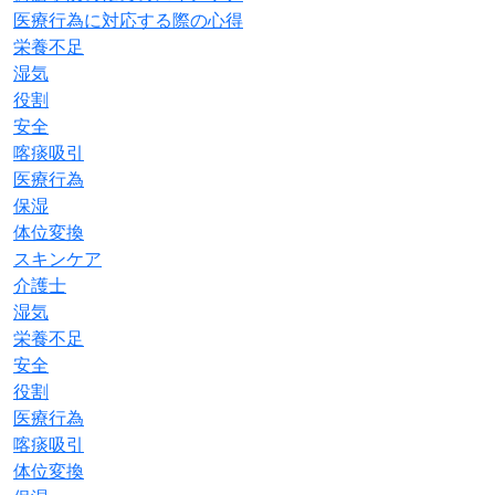
医療行為に対応する際の心得
栄養不足
湿気
役割
安全
喀痰吸引
医療行為
保湿
体位変換
スキンケア
介護士
湿気
栄養不足
安全
役割
医療行為
喀痰吸引
体位変換