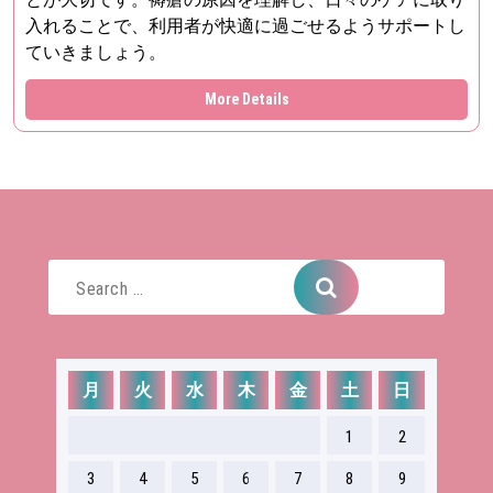
入れることで、利用者が快適に過ごせるようサポートし
ていきましょう。
More Details
Search
for:
月
火
水
木
金
土
日
1
2
3
4
5
6
7
8
9