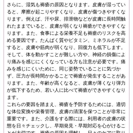
さらに、湿気も褥瘡の原因となります。皮膚が湿ってい
ると、摩擦が起こりやすくなり、皮膚が傷つきやすくな
ります。例えば、汗や尿、排泄物などが皮膚に長時間触
れたままでいると、皮膚が弱くなり褥瘡ができやすくな
ります。また、食事による栄養不足も褥瘡のリスクを高
める要因です。たんぱく質やビタミン、ミネラルが不足
すると、皮膚や筋肉が弱くなり、回復力も低下します。
そして、体を動かすことが難しい方や、神経の損傷によ
り痛みを感じにくくなっている方も注意が必要です。痛
みを感じにくいために、同じ姿勢でいることに気づか
ず、圧力が長時間かかることで褥瘡が発生することがあ
ります。また、年齢が高くなると、皮膚が薄くなり弾力
が低下するため、若い人に比べて褥瘡ができやすくなり
ます。
これらの要因を踏まえ、褥瘡を予防するためには、適切
な体位変換や栄養管理、皮膚の清潔を保つことが非常に
重要です。また、介護をする際には、利用者の皮膚の状
態を日々チェックし、早期発見・早期対応を心がけるこ
とが大切です。褥瘡の原因を理解し、日々のケアに取り