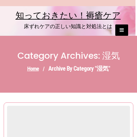
Skip
to
知っておきたい！褥瘡ケア
content
床ずれケアの正しい知識と対処法とは
Category Archives: 湿気
Archive By Category "湿気"
Home
/