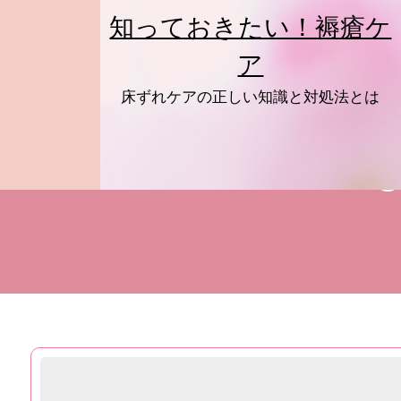
Skip
知っておきたい！褥瘡ケ
to
content
ア
床ずれケアの正しい知識と対処法とは
C