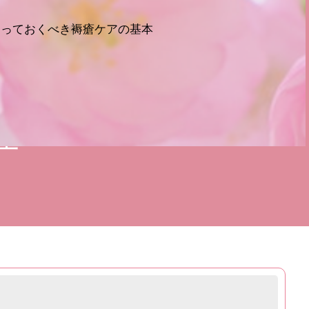
知っておくべき褥瘡ケアの基本
因
護士