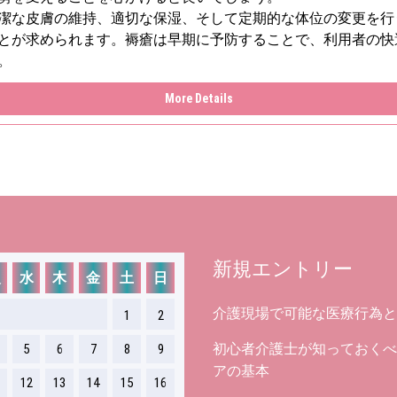
潔な皮膚の維持、適切な保湿、そして定期的な体位の変更を行
とが求められます。褥瘡は早期に予防することで、利用者の快
。
More Details
新規エントリー
火
水
木
金
土
日
介護現場で可能な医療行為と
1
2
初心者介護士が知っておくべ
5
6
7
8
9
アの基本
12
13
14
15
16