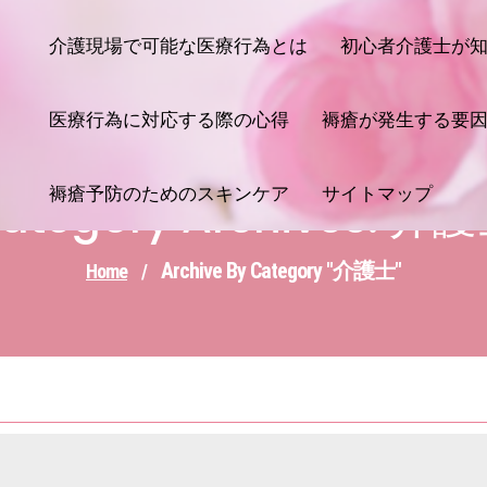
介護現場で可能な医療行為とは
初心者介護士が
医療行為に対応する際の心得
褥瘡が発生する要
褥瘡予防のためのスキンケア
サイトマップ
ategory Archives: 介
Archive By Category "介護士"
Home
/